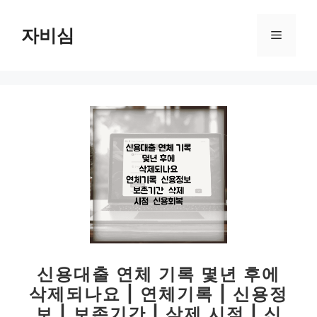
컨
텐
자비심
메
츠
로
뉴
건
너
뛰
기
신용대출 연체 기록 몇년 후에
삭제되나요 | 연체기록 | 신용정
보 | 보존기간 | 삭제 시점 | 신