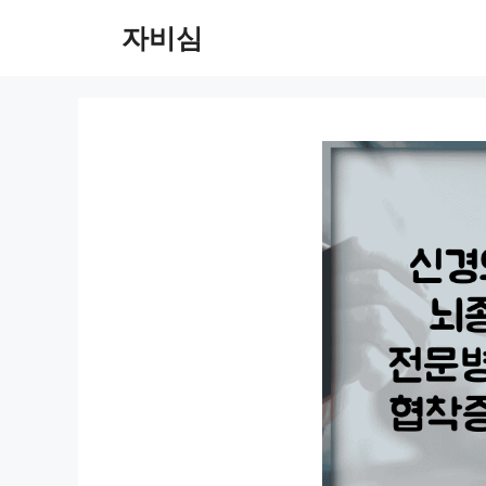
컨
자비심
텐
츠
로
건
너
뛰
기