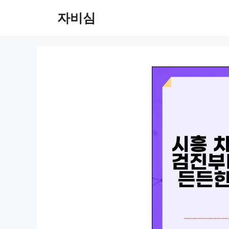
컨
자비심
텐
츠
로
건
너
뛰
기