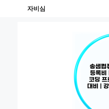
컨
자비심
텐
츠
로
건
너
뛰
기