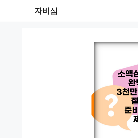
컨
자비심
텐
츠
로
건
너
뛰
기