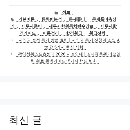
카
정보
테
태
기본이론
,
동차반분석
,
문제풀이
,
문제풀이총정
고
그
리
,
세무사준비
,
세무사학원동차반수강료
,
세무사합
리
격가이드
,
이론정리
,
합격환급
,
환급전략
지역권 설정 등기 방법 효력 | 지역권 등기 신청과 소멸 A
to Z: 5가지 핵심 사항
광양성황스포츠센터 2026 시설안내 | 실내체육관 리모델
링 완료 완벽가이드: 5가지 핵심 변화
최신 글