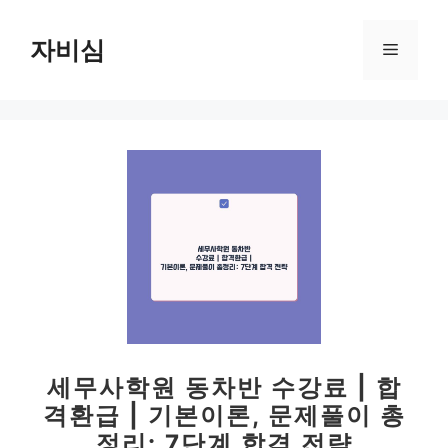
컨
텐
자비심
메
츠
로
뉴
건
너
뛰
기
세무사학원 동차반 수강료 | 합
격환급 | 기본이론, 문제풀이 총
정리: 7단계 합격 전략