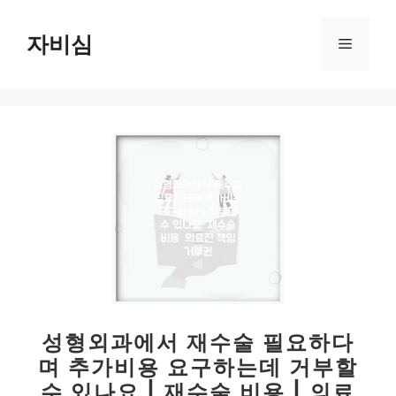
컨
텐
자비심
메
츠
로
뉴
건
너
뛰
기
성형외과에서 재수술 필요하다
며 추가비용 요구하는데 거부할
수 있나요 | 재수술 비용 | 의료