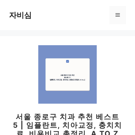
컨
텐
자비심
메
츠
로
뉴
건
너
뛰
기
서울 종로구 치과 추천 베스트
5 | 임플란트, 치아교정, 충치치
료, 비용비교 총정리, A TO Z