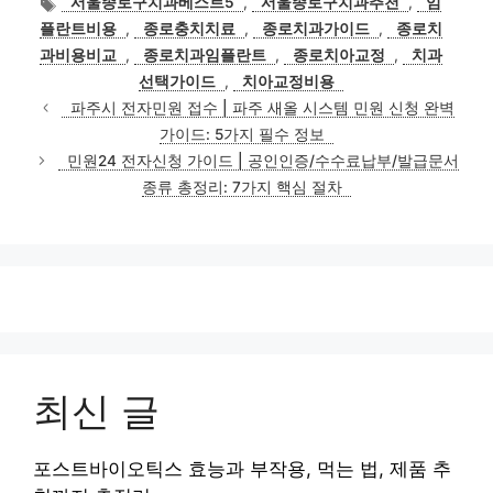
서울종로구치과베스트5
,
서울종로구치과추천
,
임
고
그
플란트비용
,
종로충치치료
,
종로치과가이드
,
종로치
리
과비용비교
,
종로치과임플란트
,
종로치아교정
,
치과
선택가이드
,
치아교정비용
파주시 전자민원 접수 | 파주 새올 시스템 민원 신청 완벽
가이드: 5가지 필수 정보
민원24 전자신청 가이드 | 공인인증/수수료납부/발급문서
종류 총정리: 7가지 핵심 절차
최신 글
포스트바이오틱스 효능과 부작용, 먹는 법, 제품 추