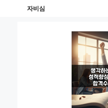
컨
자비심
텐
츠
로
건
너
뛰
기