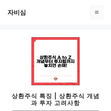
컨
텐
자비심
메
츠
로
뉴
건
너
뛰
기
상환주식 특징 | 상환주식 개념
과 투자 고려사항