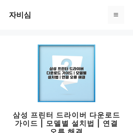
컨
텐
자비심
메
츠
로
뉴
건
너
뛰
기
삼성 프린터 드라이버 다운로드
가이드 | 모델별 설치법 | 연결
오류 해결