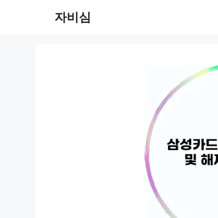
컨
자비심
텐
츠
로
건
너
뛰
기