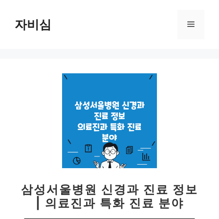
컨
텐
자비심
메
츠
로
뉴
건
너
뛰
기
삼성서울병원 신경과 진료 정보
| 의료진과 특화 진료 분야