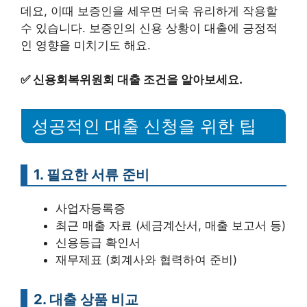
데요, 이때 보증인을 세우면 더욱 유리하게 작용할
수 있습니다. 보증인의 신용 상황이 대출에 긍정적
인 영향을 미치기도 해요.
✅
신용회복위원회 대출 조건을 알아보세요.
성공적인 대출 신청을 위한 팁
1. 필요한 서류 준비
사업자등록증
최근 매출 자료 (세금계산서, 매출 보고서 등)
신용등급 확인서
재무제표 (회계사와 협력하여 준비)
2. 대출 상품 비교