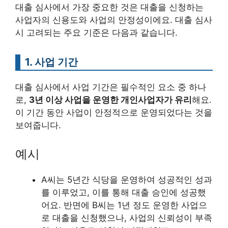
대출 심사에서 가장 중요한 것은 대출을 신청하는
사업자의 신용도와 사업의 안정성이에요. 대출 심사
시 고려되는 주요 기준은 다음과 같습니다.
1. 사업 기간
대출 심사에서 사업 기간은 필수적인 요소 중 하나
로,
3년 이상 사업을 운영한 개인사업자가 유리
해요.
이 기간 동안 사업이 안정적으로 운영되었다는 것을
보여줍니다.
예시
A씨는 5년간 식당을 운영하여 성공적인 성과
를 이루었고, 이를 통해 대출 승인에 성공했
어요. 반면에 B씨는 1년 정도 운영한 사업으
로 대출을 신청했으나, 사업의 신뢰성이 부족