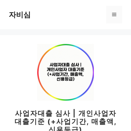
컨
텐
자비심
메
츠
로
뉴
건
너
뛰
기
사업자대출 심사 | 개인사업자
대출기준 (+사업기간, 매출액,
신용등급)