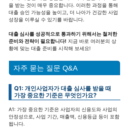
을 받는 것이 매우 중요합니다. 이러한 과정을 통해
대출 승인 가능성을 높이고, 더 나아가 건강한 사업
성장을 이루실 수 있기를 바랍니다.
대출 심사를 성공적으로 통과하기 위해서는 철저한
준비와 전략이 필요합니다!
지금 바로 여러분의 상
황에 맞는 대출 준비를 시작해 보세요!
자주 묻는 질문 Q&A
Q1: 개인사업자가 대출 심사를 받을 때
가장 중요한 기준은 무엇인가요?
A1: 가장 중요한 기준은 사업자의 신용도와 사업의
안정성으로, 사업 기간, 매출액, 신용등급 등이 포함
됩니다.