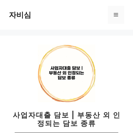
컨
텐
자비심
메
츠
로
뉴
건
너
뛰
기
사업자대출 담보 | 부동산 외 인
정되는 담보 종류