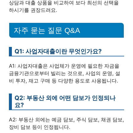
상담과 대출 상품을 비교하여 보다 최선의 선택을
하시기를 권장드려요.
자주 묻는 질문 Q&A
Q1: 사업자대출이란 무엇인가요?
A1: 사업자대출은 사업체가 운영에 필요한 자금을
금융기관으로부터 빌리는 것으로, 사업의 운영, 설
비 투자, 재고 구매 등 다양한 용도로 사용됩니다.
Q2: 부동산 외에 어떤 담보가 인정되나
요?
A2: 부동산 외에는 예금 담보, 주식 담보, 채권 담보,
장비 담보 등이 인정됩니다.