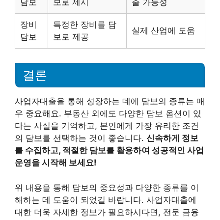
담보
보로 제시
출 가능성
장비
특정한 장비를 담
실제 산업에 도움
담보
보로 제공
결론
사업자대출을 통해 성장하는 데에 담보의 종류는 매
우 중요해요. 부동산 외에도 다양한 담보 옵션이 있
다는 사실을 기억하고, 본인에게 가장 유리한 조건
의 담보를 선택하는 것이 좋습니다.
신속하게 정보
를 수집하고, 적절한 담보를 활용하여 성공적인 사업
운영을 시작해 보세요!
위 내용을 통해 담보의 중요성과 다양한 종류를 이
해하는 데 도움이 되었길 바랍니다. 사업자대출에
대한 더욱 자세한 정보가 필요하시다면, 전문 금융