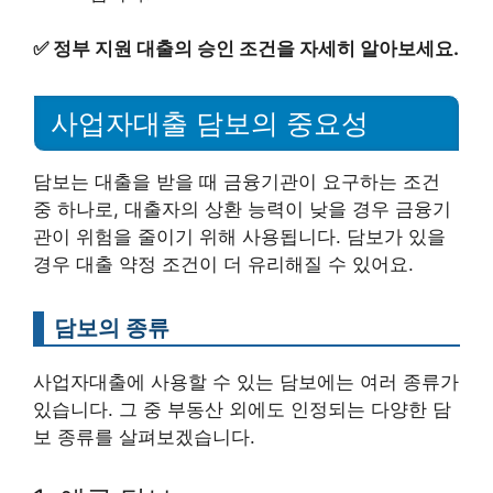
✅
정부 지원 대출의 승인 조건을 자세히 알아보세요.
사업자대출 담보의 중요성
담보는 대출을 받을 때 금융기관이 요구하는 조건
중 하나로, 대출자의 상환 능력이 낮을 경우 금융기
관이 위험을 줄이기 위해 사용됩니다. 담보가 있을
경우 대출 약정 조건이 더 유리해질 수 있어요.
담보의 종류
사업자대출에 사용할 수 있는 담보에는 여러 종류가
있습니다. 그 중 부동산 외에도 인정되는 다양한 담
보 종류를 살펴보겠습니다.