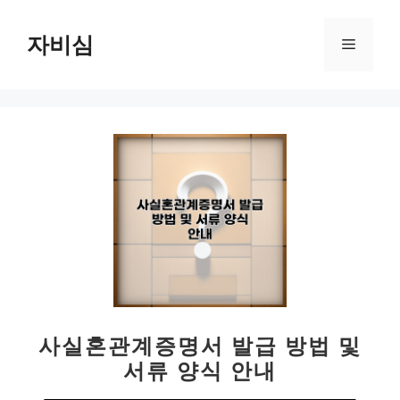
컨
텐
자비심
메
츠
로
뉴
건
너
뛰
기
사실혼관계증명서 발급 방법 및
서류 양식 안내