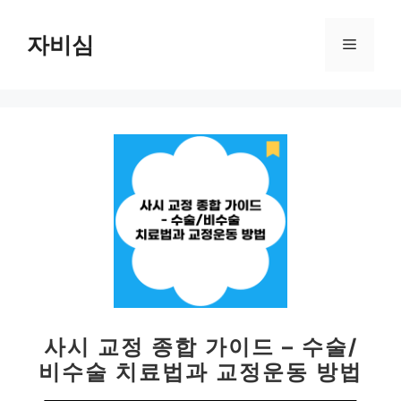
컨
텐
자비심
메
츠
로
뉴
건
너
뛰
기
사시 교정 종합 가이드 – 수술/
비수술 치료법과 교정운동 방법