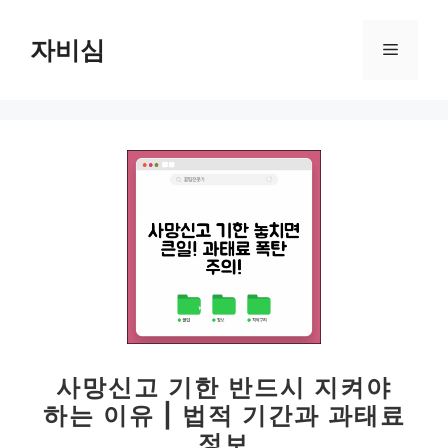
컨
텐
자비심
메
츠
로
뉴
건
너
뛰
기
사망신고 기한 반드시 지켜야
하는 이유 | 법적 기간과 과태료
정보