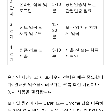
2
온라인 접속 및
5-10
공인인증서 또는
단
로그인
분
간편인증 필요
계
3
15-
정보 입력 및
오타 없이 정확하
단
20
서류 업로드
게 입력
계
분
4
최종 검토 및
5-10
제출 전 모든 항목
단
제출
분
재확인
계
온라인 사망신고 시 브라우저 선택은 매우 중요합니
다. 인터넷 익스플로러보다는 크롬 최신 버전이나
엣지 사용을 권장합니다.
모바일 환경에서는 Safari 또는 Chrome 앱을 이용하
는 것이 오류 발생 가능성을 줄여줍니다. 각 단계 완