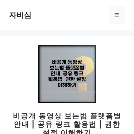
컨
텐
자비심
메
츠
로
뉴
건
너
뛰
기
비공개 동영상 보는법 플랫폼별
안내 | 공유 링크 활용법 | 권한
설정 이해하기