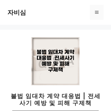
컨
텐
자비심
메
츠
로
뉴
건
너
뛰
기
불법 임대차 계약 대응법 | 전세
사기 예방 및 피해 구제책