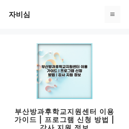
컨
텐
자비심
메
츠
로
뉴
건
너
뛰
기
부산방과후학교지원센터 이용
가이드 | 프로그램 신청 방법 |
강사 지원 정보