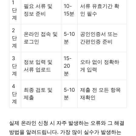
1
필요 서류 및
10-
서류 유효기간 확
단
정보 준비
15분
인 필수
계
2
온라인 접속 및
5-10
공인인증서 또는
단
로그인
분
간편인증 준비
계
3
15-
정보 입력 및
오타 없이 정확하
단
20
서류 업로드
게 입력
계
분
4
최종 검토 및
5-10
제출 전 모든 항목
단
제출
분
재확인
계
실제 온라인 신청 시 자주 발생하는 오류와 그 해결
방법을 알려드립니다. 가장 많이 실수가 발생하는