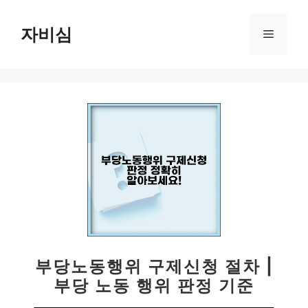
컨
텐
자비심
메
츠
로
뉴
건
너
뛰
기
부당노동행위 구제신청 절차 |
부당 노동 행위 판정 기준