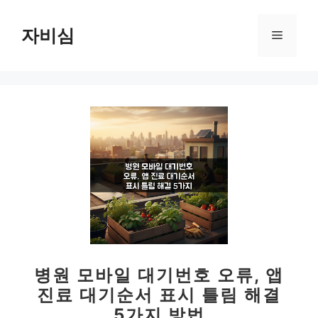
컨
텐
자비심
메
츠
로
뉴
건
너
뛰
기
병원 모바일 대기번호 오류, 앱
진료 대기순서 표시 틀림 해결
5가지 방법