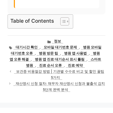
Table of Contents
카
정보
테
태
대기시간 확인
,
모바일 대기번호 문제
,
병원 모바일
고
그
대기번호 오류
,
병원 방문 팁
,
병원 앱 사용법
,
병원
리
앱 오류 해결
,
병원 앱 진료 대기순서 표시 틀림
,
스마트
병원
,
진료 순서 오류
,
진료 예약
보건증 비용절감 방법 | 기관별 수수료 비교 및 할인 꿀팁
5가지
재산명시 신청 절차: 채무자 재산명시 신청과 불출석 감치
5단계 완벽 분석