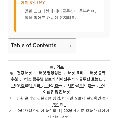
어야 하나요?
말린 표고버섯에 베타글루칸이 풍부하며,
익혀 먹어도 효능이 유지돼요.
Table of Contents
카
정보
테
태
건강 버섯
,
버섯 영양성분
,
버섯 요리
,
버섯 종류
고
그
추천
,
버섯 종류별 칼로리 식이섬유 베타글루칸 효능표
,
리
버섯 칼로리 비교
,
버섯 효능
,
베타글루칸 효능
,
식
이섬유 많은 버섯
병원 온라인 신분인증 방법, 비대면 진료시 본인확인 절차
총정리
1964년생 만나이 확인하기 | 2026년 기준 정확한 나이 계
산 관련 정보