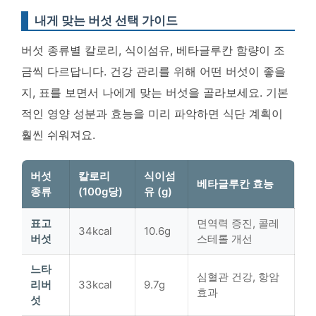
내게 맞는 버섯 선택 가이드
버섯 종류별 칼로리, 식이섬유, 베타글루칸 함량이 조
금씩 다르답니다. 건강 관리를 위해 어떤 버섯이 좋을
지, 표를 보면서 나에게 맞는 버섯을 골라보세요.
기본
적인 영양 성분과 효능을 미리 파악하면 식단 계획이
훨씬 쉬워져요
.
버섯
칼로리
식이섬
베타글루칸 효능
종류
(100g당)
유 (g)
표고
면역력 증진, 콜레
34kcal
10.6g
버섯
스테롤 개선
느타
심혈관 건강, 항암
리버
33kcal
9.7g
효과
섯