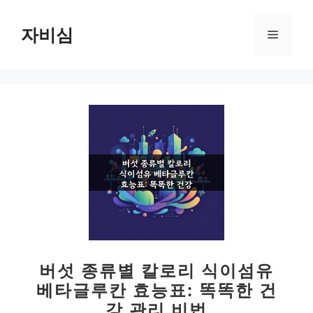
컨
텐
자비심
메
츠
로
뉴
건
너
뛰
기
버섯 종류별 칼로리 식이섬유
베타글루칸 효능표: 똑똑한 건
강 관리 비법