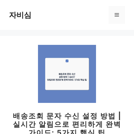
컨
텐
자비심
메
츠
로
뉴
건
너
뛰
기
배송조회 문자 수신 설정 방법 |
실시간 알림으로 편리하게 완벽
가이드: 5가지 핵심 팁