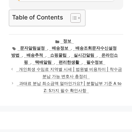
Table of Contents
카
정보
테
태
문자알림설정
,
배송정보
,
배송조회문자수신설정
고
그
방법
,
배송추적
,
쇼핑꿀팁
,
실시간알림
,
온라인쇼
리
핑
,
택배알림
,
편리한생활
,
필수정보
개인회생 수임료 지역별 시세 | 법원별 비용차이 | 착수금
분납 가능 변호사 총정리
과태료 분납 최소금액 얼마인가요? | 분할납부 기준 A to
Z: 5가지 필수 확인사항