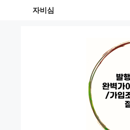
컨
자비심
텐
츠
로
건
너
뛰
기