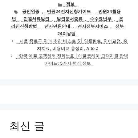
카
정보
테
태
공인인증
,
민원24전자신청가이드
,
민원24활용
고
그
법
,
민원서류발급
,
발급문서종류
,
수수료납부
,
온
리
라인신청방법
,
전자민원안내
,
전자정부서비스
,
정부
24이용팁
서울 종로구 치과 추천 베스트 5 | 임플란트, 치아교정, 충
치치료, 비용비교 총정리, A to Z
한국 애플 고객센터 전화번호 | 애플코리아 고객지원 완벽
가이드: 5가지 핵심 정보
최신 글