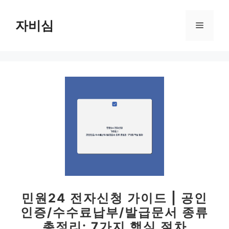
컨
텐
자비심
메
츠
로
뉴
건
너
뛰
기
민원24 전자신청 가이드 | 공인
인증/수수료납부/발급문서 종류
총정리: 7가지 핵심 절차