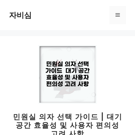
컨
텐
자비심
메
츠
로
뉴
건
너
뛰
기
민원실 의자 선택 가이드 | 대기
공간 효율성 및 사용자 편의성
고려 사항