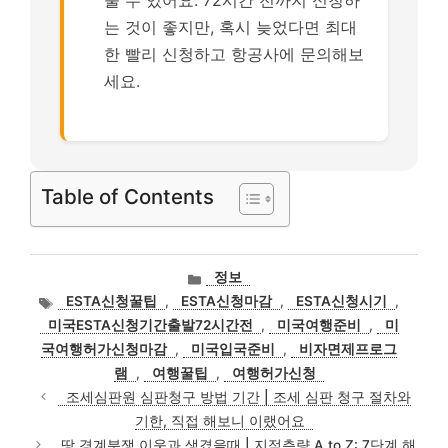
울 수 있어요. 72시간 전까지 신청하
는 것이 좋지만, 혹시 늦었다면 최대
한 빨리 신청하고 항공사에 문의해보
세요.
Table of Contents
카
정보
테
태
ESTA신청꿀팁
,
ESTA신청마감
,
ESTA신청시기
,
고
그
미국ESTA신청기간출발72시간전
,
미국여행준비
,
미
리
국여행허가신청마감
,
미국입국준비
,
비자면제프로그
램
,
여행꿀팁
,
여행허가신청
조세심판원 심판청구 방법 기간 | 조세 심판 청구 절차와
기한, 직접 해보니 이랬어요
땅 경계분쟁 이웃과 생겼을때 | 지적측량 A to Z: 7단계 해