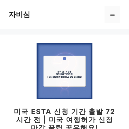
컨
텐
자비심
메
츠
로
뉴
건
너
뛰
기
미국 ESTA 신청 기간 출발 72
시간 전 | 미국 여행허가 신청
마감 꿀팁 공유해요!