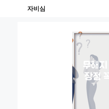
컨
자비심
텐
츠
로
건
너
뛰
기