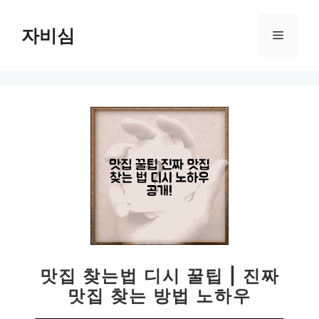
컨
텐
자비심
메
츠
로
뉴
건
너
뛰
기
맛집 찾는법 디시 꿀팁 | 진짜
맛집 찾는 방법 노하우