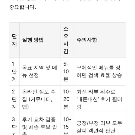
중요합니다.
소
단
요
실행 방법
주의사항
계
시
간
1
5-
목표 지역 및 메
구체적인 메뉴를 정
단
10
뉴 선정
하면 검색 효율 상승
계
분
2
온라인 정보 수
10-
최신 리뷰 위주로,
단
집 (커뮤니티,
20
‘내돈내산’ 후기 필터
계
앱)
분
링
3
후기 교차 검증
10-
긍정/부정 리뷰 모두
단
및 최종 후보 압
15
살펴 객관적 판단
계
축
분