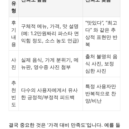
유
형
후
“맛있다”, “최고
구체적 메뉴, 가격, 맛 설명
기
다” 와 같은 추
(예: 1.2만원짜리 파스타 면
내
상적 표현만 반
익힘 정도, 소스 농도 언급)
용
복
출처 불명의 음
사
실제 음식, 가게 분위기, 메
식 사진, 보정
진
뉴판, 영수증 사진 첨부
심한 사진
추
특정 사용자만
천
다수의 사용자에게서 유사
반복적으로 찬
빈
한 긍정적/부정적 피드백
양/비난
도
결국 중요한 것은 ‘가격 대비 만족도’입니다. 예를 들