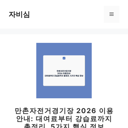
컨
텐
자비심
메
츠
로
뉴
건
너
뛰
기
만촌자전거경기장 2026 이용
안내: 대여료부터 강습료까지
총정리, 5가지 핵심 정보