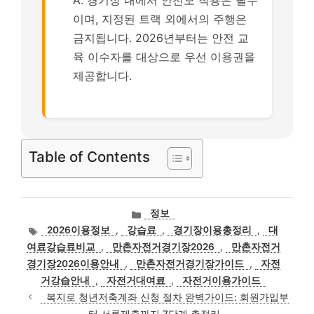
A. 경기장 내에서 안전모 착용은 필수
이며, 지정된 트랙 외에서의 주행은
금지됩니다. 2026년부터는 안전 교
육 이수자를 대상으로 우선 이용권을
제공합니다.
Table of Contents
카
정보
테
태
2026이용정보
,
강습료
,
경기장이용총정리
,
대
고
그
여료강습료비교
,
만촌자전거경기장2026
,
만촌자전거
리
경기장2026이용안내
,
만촌자전거경기장가이드
,
자전
거강습안내
,
자전거대여료
,
자전거이용가이드
복지로 청년저축계좌 신청 절차 완벽가이드: 회원가입부
터 서류제출까지 7단계 총정리