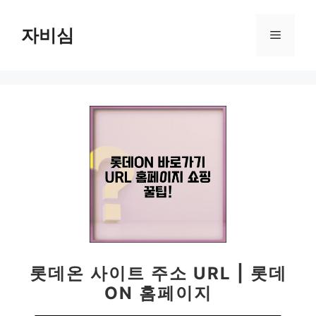
컨
텐
자비심
메
츠
로
뉴
건
너
뛰
기
롯데온 사이트 주소 URL | 롯데
ON 홈페이지