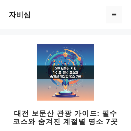
컨
텐
자비심
메
츠
로
뉴
건
너
뛰
기
대전 보문산 관광 가이드: 필수
코스와 숨겨진 계절별 명소 7곳