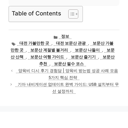
Table of Contents
카
정보
테
태
대전 가볼만한 곳
,
대전 보문산 관광
,
보문산 가볼
고
그
만한 곳
,
보문산 계절별 볼거리
,
보문산 나들이
,
보문
리
산 산책
,
보문산 여행 가이드
,
보문산 즐기기
,
보문산
추천
,
보문산 필수 코스
양육비 디시 후기 경험담 | 양육비 받는법 성공 사례 모음
5가지 핵심 전략
기아 내비게이션 업데이트 완벽 가이드: USB 설치부터 무
선 설정까지