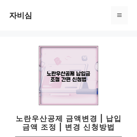
컨
텐
자비심
메
츠
로
뉴
건
너
뛰
기
노란우산공제 금액변경 | 납입
금액 조정 | 변경 신청방법