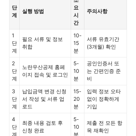
소
단
요
실행 방법
주의사항
계
시
간
1
10-
필요 서류 및 정보
서류 유효기간
단
15
취합
(3개월) 확인
계
분
2
5-
공인인증서 또
노란우산공제 홈페
단
10
는 간편인증 준
이지 접속 및 로그인
계
분
비
3
납입금액 변경 신청
15-
입력 정보 오타
단
서 작성 및 서류 업
20
없이 정확하게
계
로드
분
기입
4
5-
최종 내용 검토 후
제출 전 모든 항
단
10
신청 완료
목 재확인
계
분