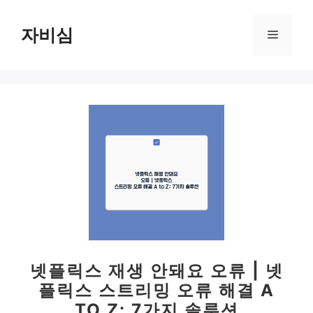
컨
텐
자비심
메
츠
로
뉴
건
너
뛰
기
넷플릭스 재생 안돼요 오류 | 넷
플릭스 스트리밍 오류 해결 A
TO Z: 7가지 솔루션