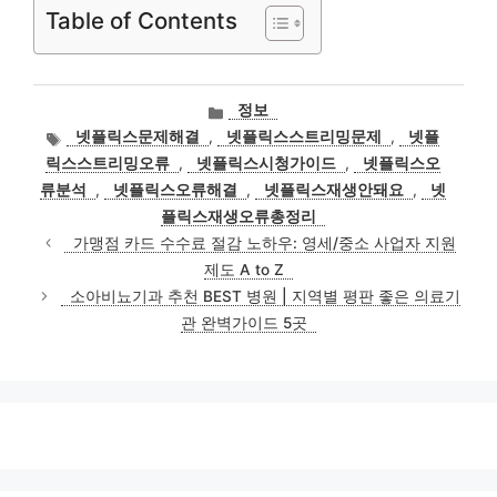
Table of Contents
카
정보
테
태
넷플릭스문제해결
,
넷플릭스스트리밍문제
,
넷플
고
그
릭스스트리밍오류
,
넷플릭스시청가이드
,
넷플릭스오
리
류분석
,
넷플릭스오류해결
,
넷플릭스재생안돼요
,
넷
플릭스재생오류총정리
가맹점 카드 수수료 절감 노하우: 영세/중소 사업자 지원
제도 A to Z
소아비뇨기과 추천 BEST 병원 | 지역별 평판 좋은 의료기
관 완벽가이드 5곳