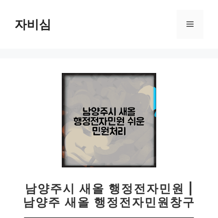
컨
텐
자비심
메
츠
로
뉴
건
너
뛰
기
남양주시 새올 행정전자민원 |
남양주 새올 행정전자민원창구