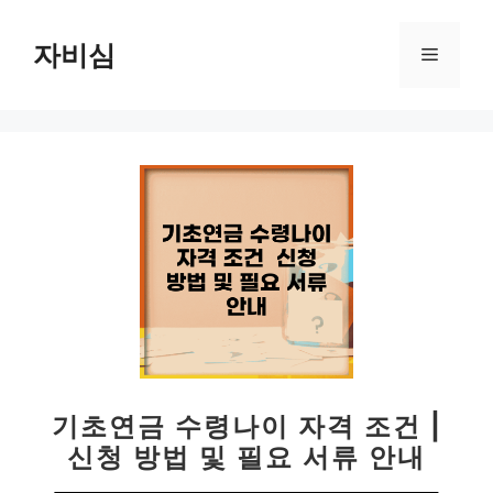
컨
텐
자비심
메
츠
로
뉴
건
너
뛰
기
기초연금 수령나이 자격 조건 |
신청 방법 및 필요 서류 안내