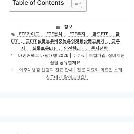
Table of Contents
카
정보
테
태
ETF가이드
,
ETF분석
,
ETF투자
,
골드ETF
,
금
고
그
ETF
,
금ETF실물보유비중높은안전한상품고르기
,
금투
리
자
,
실물보유ETF
,
안전한ETF
,
투자전략
배민커넥트 배달대행 2026 | 수수료 | 보험가입, 장비지원
꿀팁 공유할게요!
아주대병원 신경과 진료 안내 | 전문 치료와 의료진 소개,
친구에게 알려드려요!