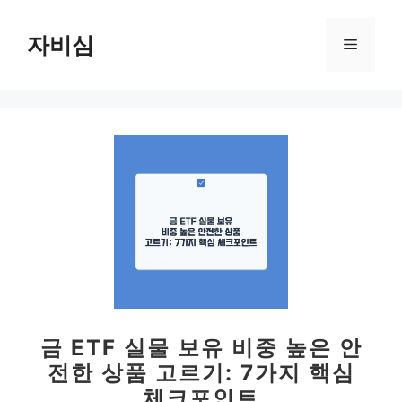
컨
텐
자비심
메
츠
로
뉴
건
너
뛰
기
금 ETF 실물 보유 비중 높은 안
전한 상품 고르기: 7가지 핵심
체크포인트