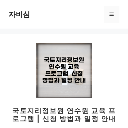
컨
텐
자비심
메
츠
로
뉴
건
너
뛰
기
국토지리정보원 연수원 교육 프
로그램 | 신청 방법과 일정 안내