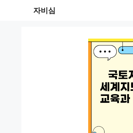
컨
자비심
텐
츠
로
건
너
뛰
기