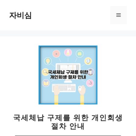
컨
텐
자비심
메
츠
로
뉴
건
너
뛰
기
국세체납 구제를 위한 개인회생
절차 안내