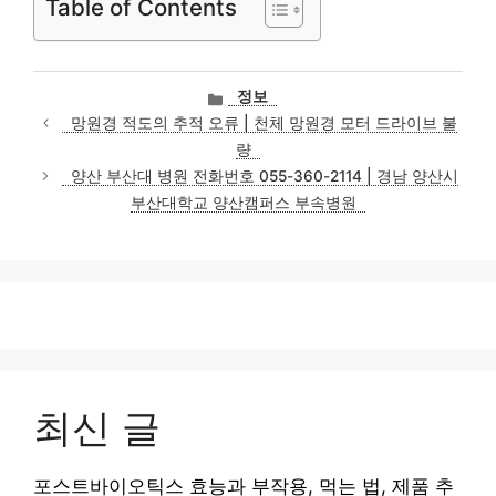
Table of Contents
카
정보
테
망원경 적도의 추적 오류 | 천체 망원경 모터 드라이브 불
고
량
리
양산 부산대 병원 전화번호 055-360-2114 | 경남 양산시
부산대학교 양산캠퍼스 부속병원
최신 글
포스트바이오틱스 효능과 부작용, 먹는 법, 제품 추