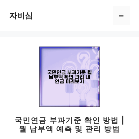
컨
텐
자비심
메
츠
로
뉴
건
너
뛰
기
국민연금 부과기준 확인 방법 |
월 납부액 예측 및 관리 방법