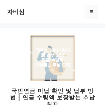
컨
텐
자비심
메
츠
로
뉴
건
너
뛰
기
국민연금 미납 확인 및 납부 방
법 | 연금 수령액 보장받는 추납
절차