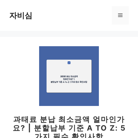
컨
텐
자비심
메
츠
로
뉴
건
너
뛰
기
과태료 분납 최소금액 얼마인가
요? | 분할납부 기준 A TO Z: 5
가지 필수 확인사항