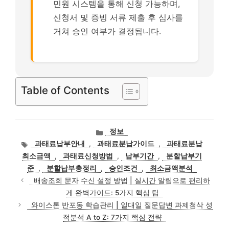
민원 시스템을 통해 신청 가능하며,
신청서 및 증빙 서류 제출 후 심사를
거쳐 승인 여부가 결정됩니다.
Table of Contents
카
정보
테
태
과태료납부안내
,
과태료분납가이드
,
과태료분납
고
그
최소금액
,
과태료신청방법
,
납부기간
,
분할납부기
리
준
,
분할납부총정리
,
승인조건
,
최소금액분석
배송조회 문자 수신 설정 방법 | 실시간 알림으로 편리하
게 완벽가이드: 5가지 핵심 팁
와이스톤 반포동 학습관리 | 일대일 질문답변 과제첨삭 성
적분석 A to Z: 7가지 핵심 전략