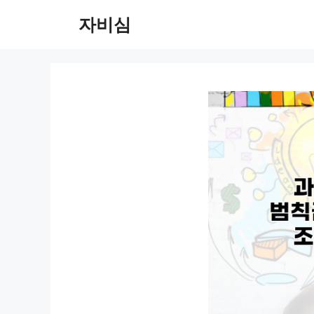
컨
자비심
텐
츠
로
건
너
뛰
기