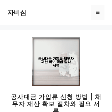
컨
텐
자비심
메
츠
로
뉴
건
너
뛰
기
공사대금 가압류 신청 방법 | 채
무자 재산 확보 절차와 필요 서
류