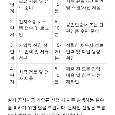
필요 서류 및 정
서류 유효기간 확인
단
15
보 준비
및 스캔/사진 저장
계
분
2
전자소송 시스
5-
공인인증서 또는 간
단
템 접속 및 로그
10
편인증 수단 준비
계
인
분
3
가압류 신청 정
15-
정확한 채무자 정보
단
보 입력 및 서류
20
입력 및 파일 용량
계
첨부
분
확인
4
5-
제출 전 모든 입력
최종 검토 및 전
단
10
내용 및 첨부 서류
자 제출
계
분
재확인
실제 공사대금 가압류 신청 시 자주 발생하는 실수
를 피하기 위한 팁을 드립니다. 온라인 신청은 크롬