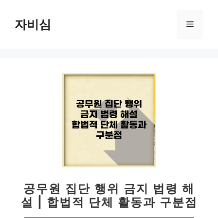
컨
텐
자비심
메
츠
로
뉴
건
너
뛰
기
공무원 집단 행위 금지 법령 해
설 | 합법적 단체 활동과 구분점