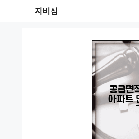
컨
자비심
텐
츠
로
건
너
뛰
기