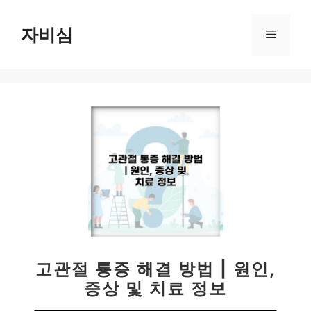
컨
텐
자비심
메
츠
로
뉴
건
너
뛰
기
고관절 통증 해결 방법 | 원인,
증상 및 치료 정보